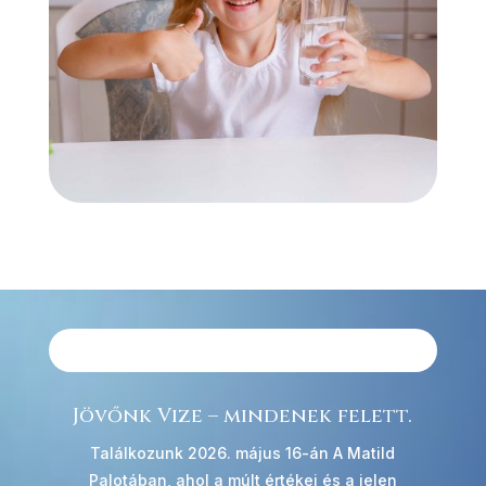
Jövőnk Vize – mindenek felett.
Találkozunk 2026. május 16-án A Matild
Palotában, ahol a múlt értékei és a jelen