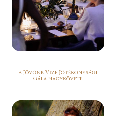
a Jövőnk Vize Jótékonysági
Gála nagykövete