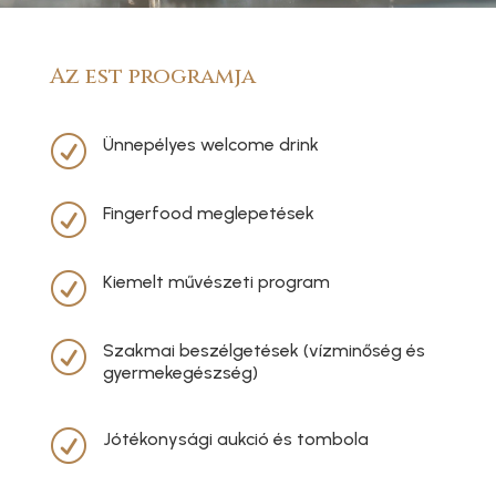
Az est programja
R
Ünnepélyes welcome drink
R
Fingerfood meglepetések
R
Kiemelt művészeti program
R
Szakmai beszélgetések (vízminőség és
gyermekegészség)
R
Jótékonysági aukció és tombola