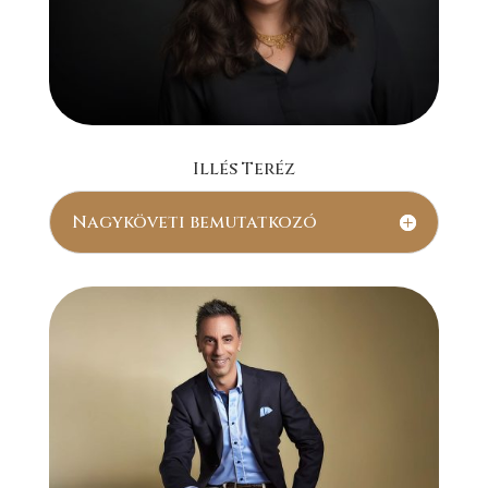
Illés Teréz
Nagyköveti bemutatkozó