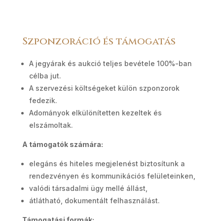
Szponzoráció és támogatás
A jegyárak és aukció teljes bevétele 100%-ban
célba jut.
A szervezési költségeket külön szponzorok
fedezik.
Adományok elkülönítetten kezeltek és
elszámoltak.
A támogatók számára:
elegáns és hiteles megjelenést biztosítunk a
rendezvényen és kommunikációs felületeinken,
valódi társadalmi ügy mellé állást,
átlátható, dokumentált felhasználást.
Támogatási formák: