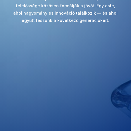
felelőssége közösen formálják a jövőt. Egy este,
ahol hagyomány és innováció találkozik — és ahol
együtt teszünk a következő generációkért.